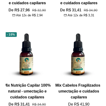
e cuidados capilares
e cuidados capilares
Preço
Preço
De R$ 27,96
Preço
De R$ 31,41
Preço
R$ 32,90
R$ 34,90
Até 12x de
R$ 2,94
Até 12x de
R$ 3,31
normal
normal
promocional
promocional
- 10%
Mix Nutrição Capilar 100%
Mix Cabelos Fragilizados -
natural - umectação e
umectação e cuidados
cuidados capilares
capilares
Preço
Preço
De R$ 31,41
Preço
De R$ 41,90
R$ 34,90