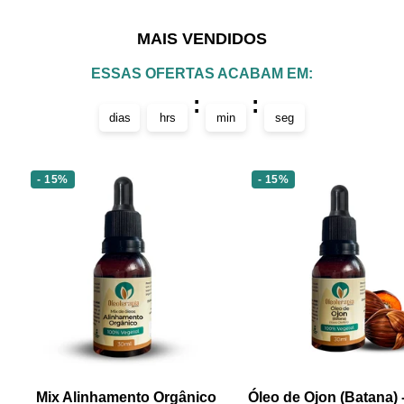
ao
ao
ao
ao
slide
slide
slide
slide
MAIS VENDIDOS
1
2
3
4
ESSAS OFERTAS ACABAM EM:
:
:
dias
hrs
min
seg
- 15%
- 15%
Mix Alinhamento Orgânico
Óleo de Ojon (Batana)