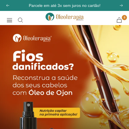
Pular
Parcele em até 3x sem juros no cartão!
Anterior
Pró
para
0
o
Oleoterapia
Navegação
conteúdo
Brasil