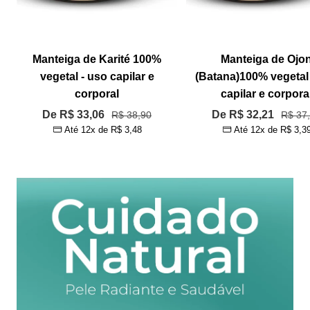
Manteiga de Karité 100%
Manteiga de Ojo
vegetal - uso capilar e
(Batana)100% vegetal
corporal
capilar e corpora
Preço
Preço
De R$ 33,06
Preço
De R$ 32,21
Preço
R$ 38,90
R$ 37
Até 12x de
R$ 3,48
Até 12x de
R$ 3,3
normal
norma
promocional
promocional