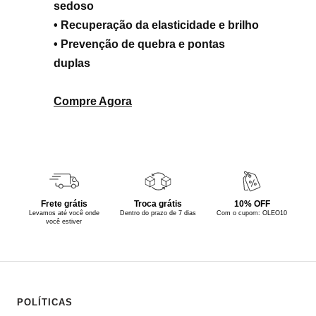
sedoso
• Recuperação da elasticidade e brilho
• Prevenção de quebra e pontas
duplas
Compre Agora
Frete grátis
Troca grátis
10% OFF
Levamos até você onde
Dentro do prazo de 7 dias
Com o cupom: OLEO10
você estiver
POLÍTICAS