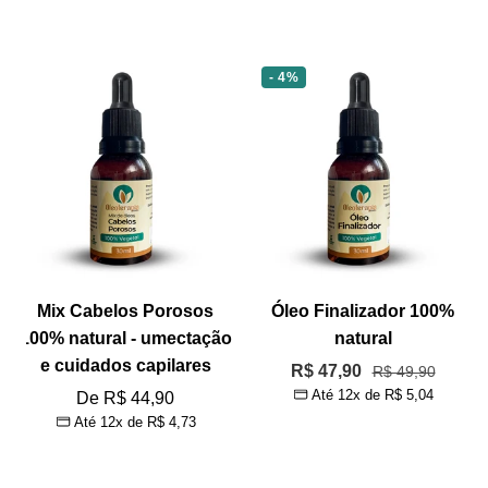
- 4%
Mix Cabelos Porosos
Óleo Finalizador 100%
100% natural - umectação
natural
e cuidados capilares
Preço
R$ 47,90
Preço
R$ 49,90
Até 12x de
R$ 5,04
Preço
normal
De R$ 44,90
promocional
Até 12x de
R$ 4,73
promocional