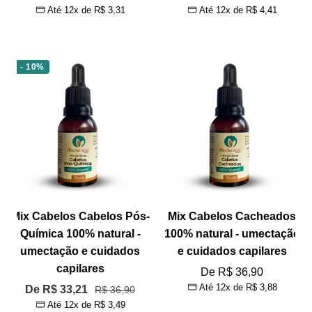
Até 12x de
R$ 3,31
Até 12x de
R$ 4,41
normal
promocional
promocional
- 10%
Mix Cabelos Cabelos Pós-
Mix Cabelos Cacheados
Química 100% natural -
100% natural - umectação
umectação e cuidados
e cuidados capilares
capilares
Preço
De R$ 36,90
Até 12x de
R$ 3,88
Preço
De R$ 33,21
Preço
R$ 36,90
promocional
Até 12x de
R$ 3,49
normal
promocional