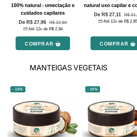
100% natural - umectação e
natural uso capilar e c
cuidados capilares
Preço
De R$ 27,11
Preço
R$ 31
Até 12x de
R$ 2,8
Preço
norma
De R$ 27,96
Preço
R$ 32,90
promocional
Até 12x de
R$ 2,94
normal
promocional
COMPRAR
COMPRAR
MANTEIGAS VEGETAIS
- 15%
- 15%