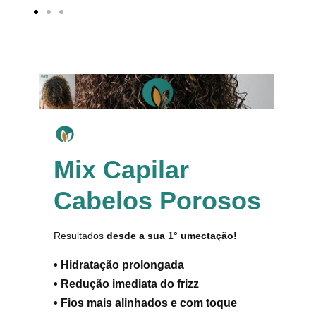
Ir
Ir
Ir
ao
ao
ao
slide
slide
slide
1
2
3
Mix Capilar
Cabelos Porosos
Resultados
desde a sua 1° umectação!
• Hidratação prolongada
• Redução imediata do frizz
• Fios mais alinhados e com toque